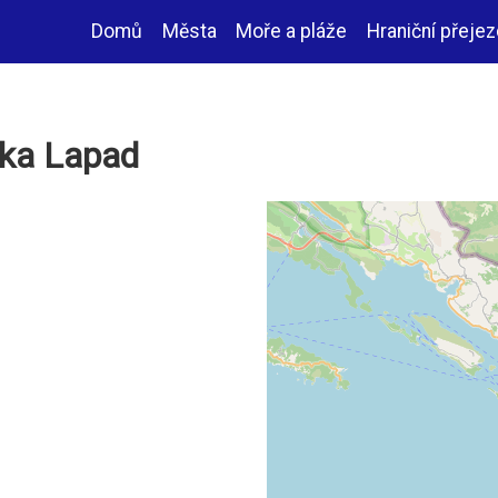
Domů
Města
Moře a pláže
Hraniční přeje
Hlavní
navigace
oka Lapad