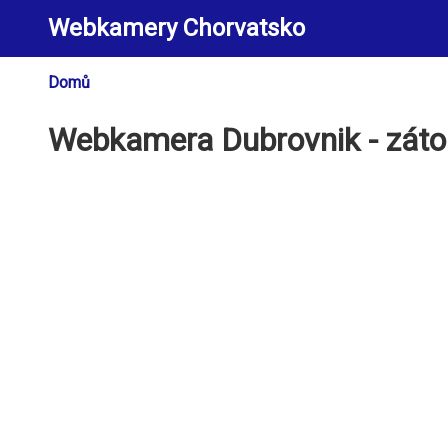
Přejít
Webkamery Chorvatsko
k
hlavnímu
obsahu
Domů
Drobečková
navigace
Webkamera Dubrovnik - zát