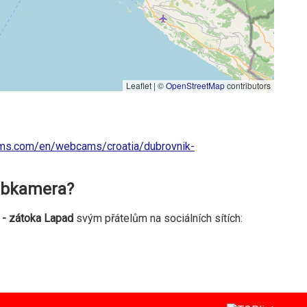
Leaflet | ©
OpenStreetMap
contributors
ms.com/en/webcams/croatia/dubrovnik-
webkamera?
- zátoka Lapad
svým přátelům na sociálních sítích: