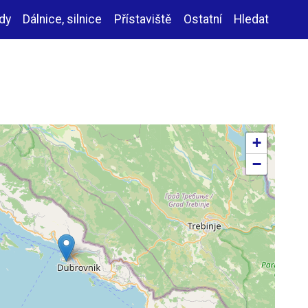
zdy
Dálnice, silnice
Přístaviště
Ostatní
Hledat
+
−