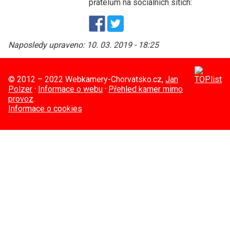
přátelům na sociálních sítích:
Naposledy upraveno:
10. 03. 2019 - 18:25
© 2012 – 2022 Webkamery-Chorvatsko.cz,
Jan
Polzer
·
Informace o webu
·
Přehled kamer mimo
provoz
.
Informace o cookies