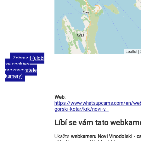
Leaflet |
Zobrazit (uloží
se cookies
prozovovatele
kamery)
Web:
https://www.whatsupcams.com/en/web
gorski-kotar/krk/novi-v…
Líbí se vám tato webkam
Ukažte
webkameru Novi Vinodolski - car