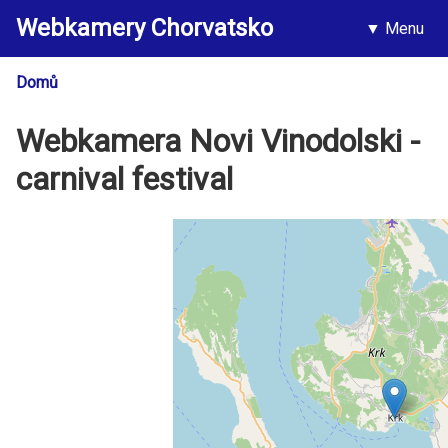
Přejít
Webkamery Chorvatsko
k
Menu
Hlavní
hlavnímu
navigac
obsahu
Domů
Drobečková
navigace
Webkamera Novi Vinodolski -
carnival festival