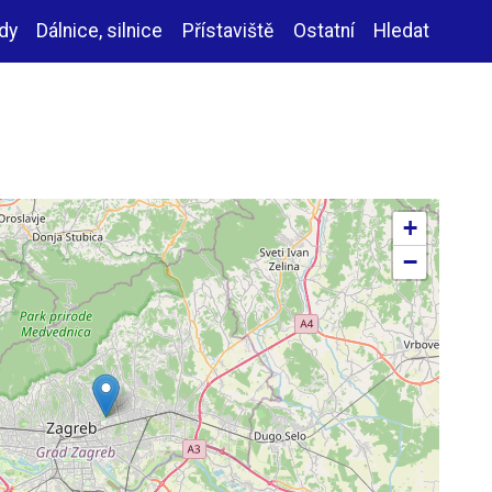
zdy
Dálnice, silnice
Přístaviště
Ostatní
Hledat
+
−