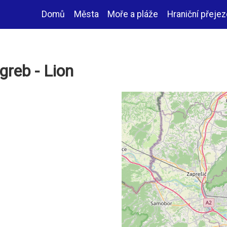
Domů
Města
Moře a pláže
Hraniční přeje
Hlavní
navigace
reb - Lion