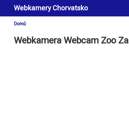
Přejít
Webkamery Chorvatsko
k
hlavnímu
obsahu
Domů
Drobečková
navigace
Webkamera Webcam Zoo Zag