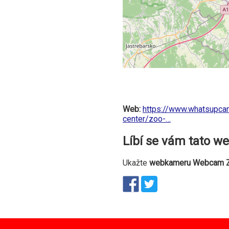
Web:
https://www.whatsupca
center/zoo-…
Líbí se vám tato 
Ukažte
webkameru Webcam Zo