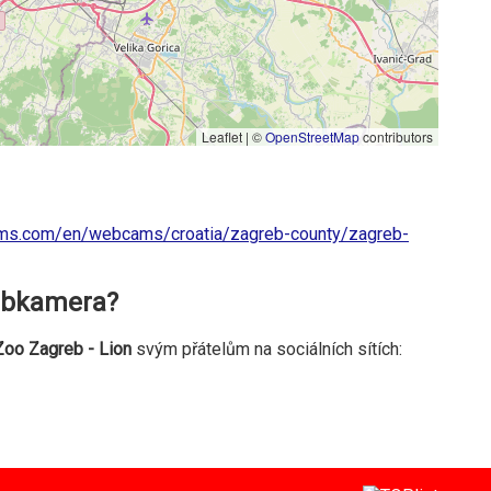
Leaflet | ©
OpenStreetMap
contributors
ms.com/en/webcams/croatia/zagreb-county/zagreb-
webkamera?
o Zagreb - Lion
svým přátelům na sociálních sítích: